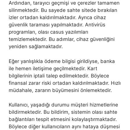
Ardından, tarayıcı geçmişi ve çerezler tamamen
silinmektedir. Bu sayede sahte sitede bırakılan
izler ortadan kaldırılmaktadır. Ayrıca cihaz
güvenlik taraması yapılmaktadır. Antivirüs
programları, olası casus yazılımları
temizlemektedir. Bu adımlar, cihaz güvenliğini
yeniden sağlamaktadır.
Eğer yanlışlıkla ödeme bilgisi girildiyse, banka
ile hemen iletişime geçilmektedir. Kart
bilgilerinin iptali talep edilmektedir. Böylece
finansal zarar riski ortadan kaldırılmaktadır. Hızlı
müdahale, zararın büyümesini önlemektedir.
Kullanıcı, yaşadığı durumu müşteri hizmetlerine
bildirmektedir. Bu bildirim, sistemin olası sahte
bağlantıları tespit etmesini kolaylaştırmaktadır.
Böylece diğer kullanıcıların aynı hataya düşmesi