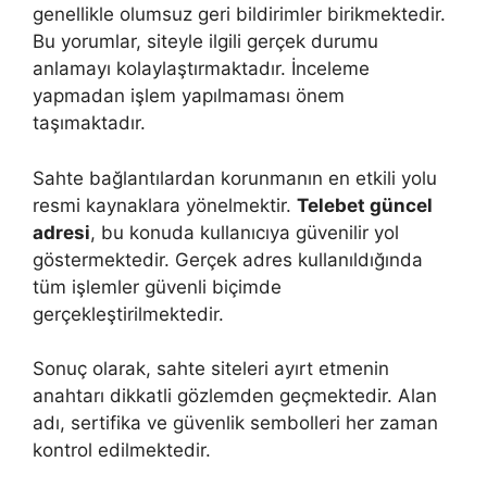
genellikle olumsuz geri bildirimler birikmektedir.
Bu yorumlar, siteyle ilgili gerçek durumu
anlamayı kolaylaştırmaktadır. İnceleme
yapmadan işlem yapılmaması önem
taşımaktadır.
Sahte bağlantılardan korunmanın en etkili yolu
resmi kaynaklara yönelmektir.
Telebet güncel
adresi
, bu konuda kullanıcıya güvenilir yol
göstermektedir. Gerçek adres kullanıldığında
tüm işlemler güvenli biçimde
gerçekleştirilmektedir.
Sonuç olarak, sahte siteleri ayırt etmenin
anahtarı dikkatli gözlemden geçmektedir. Alan
adı, sertifika ve güvenlik sembolleri her zaman
kontrol edilmektedir.