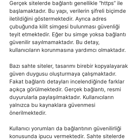
Gerçek sitelerde bağlantı genellikle “https” ile
başlamaktadır. Bu yapı, verilerin şifreli biçimde
iletildiğini göstermektedir. Ayrıca adres
çubuğunda kilit simgesi bulunması güvenliği
teyit etmektedir. Eğer bu simge yoksa bağlantı
güvenilir sayılmamaktadır. Bu detay,
kullanıcıların korunmasına yardımcı olmaktadır.
Bazı sahte siteler, tasarımı birebir kopyalayarak
güven duygusu oluşturmaya çalışmaktadır.
Fakat bağlantı detayları incelendiğinde farklar
açıkça görülmektedir. Gerçek bağlantı, resmi
duyurularla paylaşılmaktadır. Kullanıcıların
yalnızca bu kaynaklara güvenmesi
önerilmektedir.
Kullanıcı yorumları da bağlantının güvenilirliği
konusunda ipucu vermektedir. Sahte sitelerde