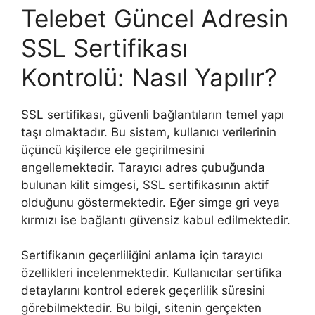
Telebet Güncel Adresin
SSL Sertifikası
Kontrolü: Nasıl Yapılır?
SSL sertifikası, güvenli bağlantıların temel yapı
taşı olmaktadır. Bu sistem, kullanıcı verilerinin
üçüncü kişilerce ele geçirilmesini
engellemektedir. Tarayıcı adres çubuğunda
bulunan kilit simgesi, SSL sertifikasının aktif
olduğunu göstermektedir. Eğer simge gri veya
kırmızı ise bağlantı güvensiz kabul edilmektedir.
Sertifikanın geçerliliğini anlama için tarayıcı
özellikleri incelenmektedir. Kullanıcılar sertifika
detaylarını kontrol ederek geçerlilik süresini
görebilmektedir. Bu bilgi, sitenin gerçekten