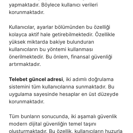
yapmaktadır. Böylece kullanıcı verileri
korunmaktadır.
Kullanıcılar, ayarlar bölümünden bu özelliği
kolayca aktif hale getirebilmektedir. Özellikle
yüksek miktarda bakiye bulunduran
kullanıcıların bu yöntemi kullanması
önerilmektedir. Bu önlem, finansal güvenliği
artırmaktadır.
Telebet güncel adresi
, iki adımlı doğrulama
sistemini tüm kullanıcılarına sunmaktadır. Bu
uygulama sayesinde hesaplar en üst düzeyde
korunmaktadır.
Tüm bunların sonucunda, iki aşamalı güvenlik
modern dijital güvenliğin temel taşını
oluşturmaktadır. Bu özellik, kullanıcıların huzurla