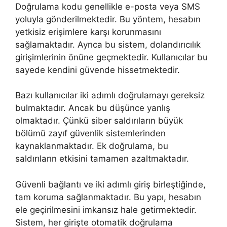
Doğrulama kodu genellikle e-posta veya SMS
yoluyla gönderilmektedir. Bu yöntem, hesabın
yetkisiz erişimlere karşı korunmasını
sağlamaktadır. Ayrıca bu sistem, dolandırıcılık
girişimlerinin önüne geçmektedir. Kullanıcılar bu
sayede kendini güvende hissetmektedir.
Bazı kullanıcılar iki adımlı doğrulamayı gereksiz
bulmaktadır. Ancak bu düşünce yanlış
olmaktadır. Çünkü siber saldırıların büyük
bölümü zayıf güvenlik sistemlerinden
kaynaklanmaktadır. Ek doğrulama, bu
saldırıların etkisini tamamen azaltmaktadır.
Güvenli bağlantı ve iki adımlı giriş birleştiğinde,
tam koruma sağlanmaktadır. Bu yapı, hesabın
ele geçirilmesini imkansız hale getirmektedir.
Sistem, her girişte otomatik doğrulama