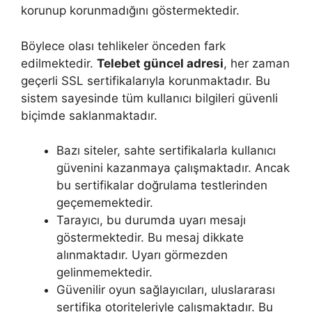
korunup korunmadığını göstermektedir.
Böylece olası tehlikeler önceden fark
edilmektedir.
Telebet güncel adresi
, her zaman
geçerli SSL sertifikalarıyla korunmaktadır. Bu
sistem sayesinde tüm kullanıcı bilgileri güvenli
biçimde saklanmaktadır.
Bazı siteler, sahte sertifikalarla kullanıcı
güvenini kazanmaya çalışmaktadır. Ancak
bu sertifikalar doğrulama testlerinden
geçememektedir.
Tarayıcı, bu durumda uyarı mesajı
göstermektedir. Bu mesaj dikkate
alınmaktadır. Uyarı görmezden
gelinmemektedir.
Güvenilir oyun sağlayıcıları, uluslararası
sertifika otoriteleriyle çalışmaktadır. Bu