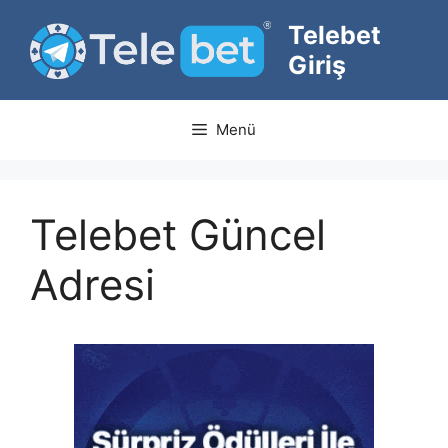
İçeriğe
Telebet
atla
Giriş
Menü
Telebet Güncel
Adresi