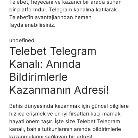
Telebet, heyecanı ve kazancı bir arada sunan
bir platformdur. Telegram kanalına katılarak
Telebet’in avantajlarından hemen
faydalanabilirsiniz.
undefined
Telebet Telegram
Kanalı: Anında
Bildirimlerle
Kazanmanın Adresi!
Bahis dünyasında kazanmak için güncel bilgilere
hızlıca erişmek ve en iyi fırsatları kaçırmamak
hayati önem taşır. İşte size Telebet Telegram
kanalı, bahis tutkunlarının anında bildirimlerle
kazanmalarını sağlayan bir adres!