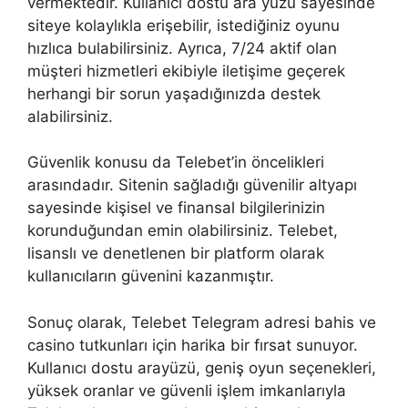
vermektedir. Kullanıcı dostu ara yüzü sayesinde
siteye kolaylıkla erişebilir, istediğiniz oyunu
hızlıca bulabilirsiniz. Ayrıca, 7/24 aktif olan
müşteri hizmetleri ekibiyle iletişime geçerek
herhangi bir sorun yaşadığınızda destek
alabilirsiniz.
Güvenlik konusu da Telebet’in öncelikleri
arasındadır. Sitenin sağladığı güvenilir altyapı
sayesinde kişisel ve finansal bilgilerinizin
korunduğundan emin olabilirsiniz. Telebet,
lisanslı ve denetlenen bir platform olarak
kullanıcıların güvenini kazanmıştır.
Sonuç olarak, Telebet Telegram adresi bahis ve
casino tutkunları için harika bir fırsat sunuyor.
Kullanıcı dostu arayüzü, geniş oyun seçenekleri,
yüksek oranlar ve güvenli işlem imkanlarıyla