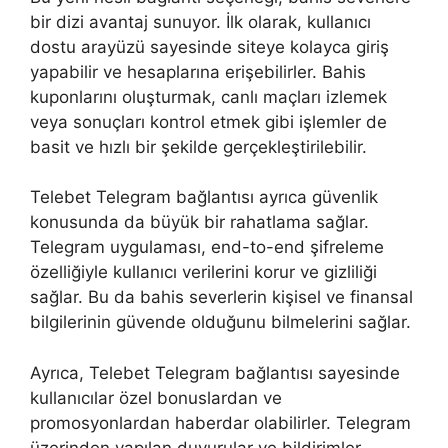
bir dizi avantaj sunuyor. İlk olarak, kullanıcı
dostu arayüzü sayesinde siteye kolayca giriş
yapabilir ve hesaplarına erişebilirler. Bahis
kuponlarını oluşturmak, canlı maçları izlemek
veya sonuçları kontrol etmek gibi işlemler de
basit ve hızlı bir şekilde gerçekleştirilebilir.
Telebet Telegram bağlantısı ayrıca güvenlik
konusunda da büyük bir rahatlama sağlar.
Telegram uygulaması, end-to-end şifreleme
özelliğiyle kullanıcı verilerini korur ve gizliliği
sağlar. Bu da bahis severlerin kişisel ve finansal
bilgilerinin güvende olduğunu bilmelerini sağlar.
Ayrıca, Telebet Telegram bağlantısı sayesinde
kullanıcılar özel bonuslardan ve
promosyonlardan haberdar olabilirler. Telegram
üzerinden yapılan duyurular ve bildirimler