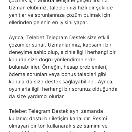
çözmek için anında iletişime geçebilirsiniz.
Uzman ekibimiz, taleplerinizi hızlı bir şekilde
yanıtlar ve sorunlarınıza çözüm bulmak için
ellerinden gelenin en iyisini yapar.
Ayrıca, Telebet Telegram Destek size etkili
çözümler sunar. Uzmanlarımız, kapsamlı bir
deneyime sahip olup, sizinle ilgili herhangi bir
konuda size doğru yönlendirmelerde
bulunabilirler. Örneğin, hesap problemleri,
ödeme sorunları veya bonus talepleri gibi
konularda size destek sağlayabilirler. Ayrıca,
oyunlarla ilgili herhangi bir sorunuz olduğunda
da size yardımcı olurlar.
Telebet Telegram Destek aynı zamanda
kullanıcı dostu bir iletişim kanalıdır. Resmi
olmayan bir ton kullanarak size samimi ve