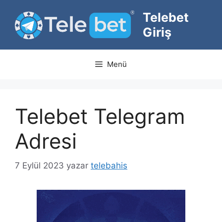
İçeriğe
Telebet
atla
Giriş
Menü
Telebet Telegram
Adresi
7 Eylül 2023
yazar
telebahis