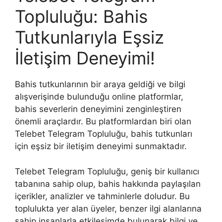
Topluluğu: Bahis
Tutkunlarıyla Eşsiz
İletişim Deneyimi!
Bahis tutkunlarının bir araya geldiği ve bilgi
alışverişinde bulunduğu online platformlar,
bahis severlerin deneyimini zenginleştiren
önemli araçlardır. Bu platformlardan biri olan
Telebet Telegram Topluluğu, bahis tutkunları
için eşsiz bir iletişim deneyimi sunmaktadır.
Telebet Telegram Topluluğu, geniş bir kullanıcı
tabanına sahip olup, bahis hakkında paylaşılan
içerikler, analizler ve tahminlerle doludur. Bu
toplulukta yer alan üyeler, benzer ilgi alanlarına
sahip insanlarla etkileşimde bulunarak bilgi ve