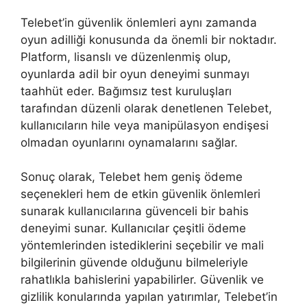
Telebet’in güvenlik önlemleri aynı zamanda
oyun adilliği konusunda da önemli bir noktadır.
Platform, lisanslı ve düzenlenmiş olup,
oyunlarda adil bir oyun deneyimi sunmayı
taahhüt eder. Bağımsız test kuruluşları
tarafından düzenli olarak denetlenen Telebet,
kullanıcıların hile veya manipülasyon endişesi
olmadan oyunlarını oynamalarını sağlar.
Sonuç olarak, Telebet hem geniş ödeme
seçenekleri hem de etkin güvenlik önlemleri
sunarak kullanıcılarına güvenceli bir bahis
deneyimi sunar. Kullanıcılar çeşitli ödeme
yöntemlerinden istediklerini seçebilir ve mali
bilgilerinin güvende olduğunu bilmeleriyle
rahatlıkla bahislerini yapabilirler. Güvenlik ve
gizlilik konularında yapılan yatırımlar, Telebet’in