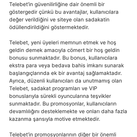
Telebet’in güvenilirliğine dair önemli bir
göstergedir çünkü bu avantajlar, kullanıcılara
değer verildiğini ve siteye olan sadakatin
ödüllendirildiğini göstermektedir.
Telebet, yeni üyeleri memnun etmek ve hoş
geldin demek amacıyla cömert bir hoş geldin
bonusu sunmaktadır. Bu bonus, kullanıcılara
ekstra para veya bedava bahis imkanı sunarak
başlangıçlarında ek bir avantaj sağlamaktadır.
Ayrıca, düzenli kullanıcıları da unutmamış olan
Telebet, sadakat programları ve VIP
bonuslarıyla sürekli oyuncularına teşvikler
sunmaktadır. Bu promosyonlar, kullanıcıların
devamlılığını desteklemekte ve onları daha fazla
kazanma şansıyla motive etmektedir.
Telebet’in promosyonlarının diğer bir önemli