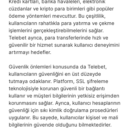
Kredi kartları, banka havaleleri, elektronik
cüzdanlar ve kripto para birimleri gibi popüler
ödeme yöntemleri mevcuttur. Bu çeşitlilik,
kullanıcıların rahatlıkla para yatırma ve çekme
işlemlerini gerçekleştirebilmelerini sağlar.
Telebet ayrıca, para transferlerinde hızlı ve
güvenilir bir hizmet sunarak kullanıcı deneyimini
artırmayı hedefler.
Güvenlik önlemleri konusunda da Telebet,
kullanıcıların güvenliğini en üst düzeyde
tutmaya odaklanır. Platform, SSL şifreleme
teknolojisiyle korunan güvenli bir bağlantı
kullanır ve müşteri bilgilerinin yetkisiz erişimden
korunmasını sağlar. Ayrıca, kullanıcı hesaplarının
güvenliği için sıkı kimlik doğrulama prosedürleri
uygulanır. Bu sayede, kullanıcılar kişisel ve mali
bilgilerinin güvende olduğunu bilmektedirler.