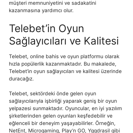
müşteri memnuniyetini ve sadakatini
kazanmasına yardımcı olur.
Telebet’in Oyun
Sağlayıcıları ve Kalitesi
Telebet, online bahis ve oyun platformu olarak
hızla popülerlik kazanmaktadır. Bu makalede,
Telebet’in oyun sağlayıcıları ve kalitesi üzerinde
duracağız.
Telebet, sektördeki önde gelen oyun
sağlayıcılarıyla işbirliği yaparak geniş bir oyun
yelpazesi sunmaktadır. Oyuncular, en iyi yazılım
şirketlerinden gelen oyunları keşfedebilir ve
eğlenceli bir deneyim yaşayabilirler. Örneğin,
NetEnt, Microgaming, Play’n GO, Yggdrasil gibi