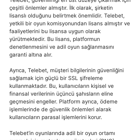
çeşitli önlemler almıştır. İlk olarak, şirketin
lisanslı olduğunu belirtmek önemlidir. Telebet,
yetkili bir oyun komisyonundan lisans almıştır ve
faaliyetlerini bu lisansa uygun olarak
yürütmektedir. Bu lisans, platformun
denetlenmesini ve adil oyun sağlanmasını
garanti altına alır.
Ayrıca, Telebet, müşteri bilgilerinin güvenliğini
sağlamak için güçlü bir SSL şifreleme
kullanmaktadır. Bu, kullanıcıların kişisel ve
finansal verilerinin üçüncü şahısların eline
geçmesini engeller. Platform ayrıca, ödeme
işlemlerinde de güvenlik önlemleri alarak
kullanıcıların parasal işlemlerini korur.
Telebet’in oyunlarında adil bir oyun ortamı