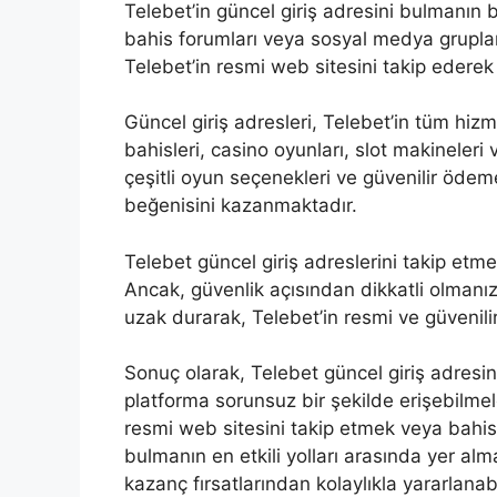
Telebet’in güncel giriş adresini bulmanın b
bahis forumları veya sosyal medya grupları,
Telebet’in resmi web sitesini takip ederek 
Güncel giriş adresleri, Telebet’in tüm hizm
bahisleri, casino oyunları, slot makineleri 
çeşitli oyun seçenekleri ve güvenilir ödeme
beğenisini kazanmaktadır.
Telebet güncel giriş adreslerini takip etm
Ancak, güvenlik açısından dikkatli olmanı
uzak durarak, Telebet’in resmi ve güvenilir
Sonuç olarak, Telebet güncel giriş adresin
platforma sorunsuz bir şekilde erişebilmel
resmi web sitesini takip etmek veya bahis
bulmanın en etkili yolları arasında yer al
kazanç fırsatlarından kolaylıkla yararlanabi