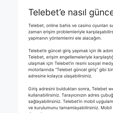
Telebet’e nasıl güncel
Telebet, online bahis ve casino oyunları 
zaman erişim problemleriyle karşılaşabilir
yapmanın yöntemlerini ele alacağım.
Telebet’e güncel giriş yapmak için ilk adım
Telebet, erişim engellemeleriyle karşılaştığ
ulaşmak için Telebet’in resmi sosyal medy
motorlarında “Telebet güncel giriş” gibi bi
adresine kolayca ulaşabilirsiniz.
Giriş adresini bulduktan sonra, Telebet we
kullanabilirsiniz. Tarayıcınızın adres çubu
sağlayabilirsiniz. Telebet’in mobil uygulam
ve kurulumunu tamamlayabilirsiniz. Mobil u