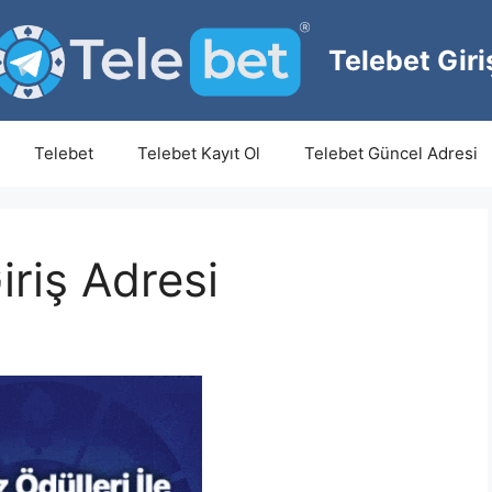
Telebet Giri
Telebet
Telebet Kayıt Ol
Telebet Güncel Adresi
iriş Adresi