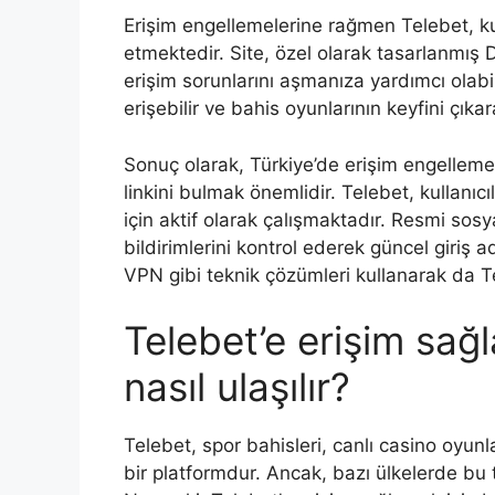
Erişim engellemelerine rağmen Telebet, k
etmektedir. Site, özel olarak tasarlanmış
erişim sorunlarını aşmanıza yardımcı olabi
erişebilir ve bahis oyunlarının keyfini çıkara
Sonuç olarak, Türkiye’de erişim engellemel
linkini bulmak önemlidir. Telebet, kullanı
için aktif olarak çalışmaktadır. Resmi so
bildirimlerini kontrol ederek güncel giriş a
VPN gibi teknik çözümleri kullanarak da Tel
Telebet’e erişim sağ
nasıl ulaşılır?
Telebet, spor bahisleri, canlı casino oyunla
bir platformdur. Ancak, bazı ülkelerde bu tü