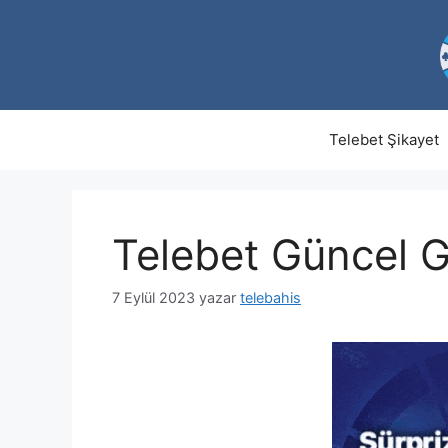
İçeriğe
atla
Telebet Şikayet
Telebet Güncel G
7 Eylül 2023
yazar
telebahis